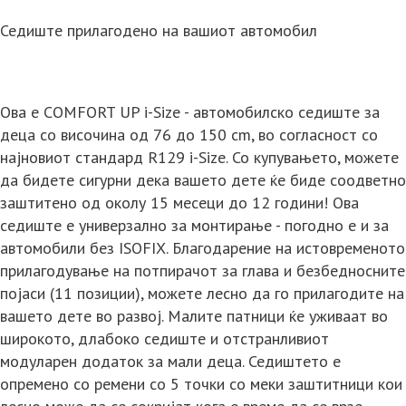
Седиште прилагодено на вашиот автомобил
Ова е COMFORT UP i-Size - автомобилско седиште за
деца со височина од 76 до 150 cm, во согласност со
најновиот стандард R129 i-Size. Со купувањето, можете
да бидете сигурни дека вашето дете ќе биде соодветно
заштитено од околу 15 месеци до 12 години! Ова
седиште е универзално за монтирање - погодно е и за
автомобили без ISOFIX. Благодарение на истовременото
прилагодување на потпирачот за глава и безбедносните
појаси (11 позиции), можете лесно да го прилагодите на
вашето дете во развој. Малите патници ќе уживаат во
широкото, длабоко седиште и отстранливиот
модуларен додаток за мали деца. Седиштето е
опремено со ремени со 5 точки со меки заштитници кои