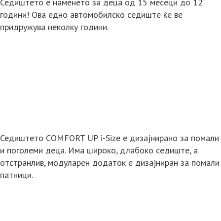
Седиштето е наменето за деца од 15 месеци до 12
години! Ова едно автомобилско седиште ќе ве
придружува неколку години.
Седиштето COMFORT UP i-Size е дизајнирано за помали
и поголеми деца. Има широко, длабоко седиште, а
отстранлив, модуларен додаток е дизајниран за помали
патници.