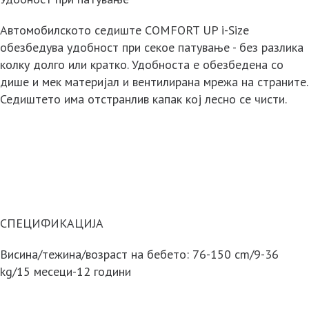
Автомобилското седиште COMFORT UP i-Size
обезбедува удобност при секое патување - без разлика
колку долго или кратко. Удобноста е обезбедена со
дише и мек материјал и вентилирана мрежа на страните.
Седиштето има отстранлив капак кој лесно се чисти.
СПЕЦИФИКАЦИЈА
Висина/тежина/возраст на бебето: 76-150 cm/9-36
kg/15 месеци-12 години