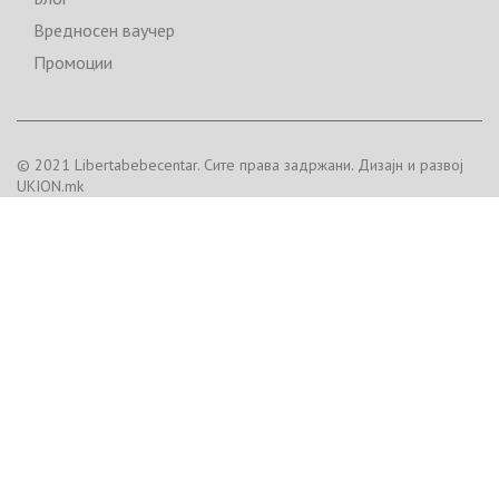
Вредносен ваучер
Промоции
© 2021 Libertabebecentar. Сите права задржани. Дизајн и развој
UKION.mk