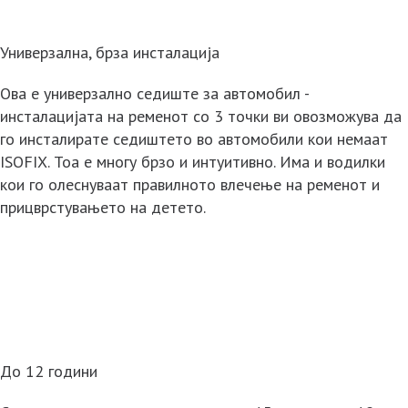
Универзална, брза инсталација
Ова е универзално седиште за автомобил -
инсталацијата на ременот со 3 точки ви овозможува да
го инсталирате седиштето во автомобили кои немаат
ISOFIX. Тоа е многу брзо и интуитивно. Има и водилки
кои го олеснуваат правилното влечење на ременот и
прицврстувањето на детето.
До 12 години