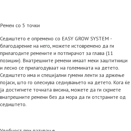
Ремен со 5 точки
Седиштето е опремено со EASY GROW SYSTEM -
благодарение на него, можете истовремено да ги
прилагодите ремените и потпирачот за глава (11
позиции). Внатрешните ремени имаат меки заштитници
и лесно се прилагодуваат на големината на детето.
Седиштето има и специјални гумени ленти за држење
појаси, што го олеснува седнувањето на детето. Кога ќе
ја достигнете точната висина, можете да ги скриете
внатрешните ремени без да мора да ги отстраните од
седиштето.
Удобност при патување