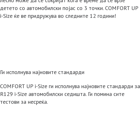
лесно може да се сокријат кога е време да се врзе
детето со автомобилски појас со 3 точки. COMFORT UP
i-Size ќе ве придружува во следните 12 години!
Ги исполнува најновите стандарди
COMFORT UP i-Size ги исполнува најновите стандарди за
R129 i-Size автомобилски седишта. Ги помина сите
тестови за несреќа.