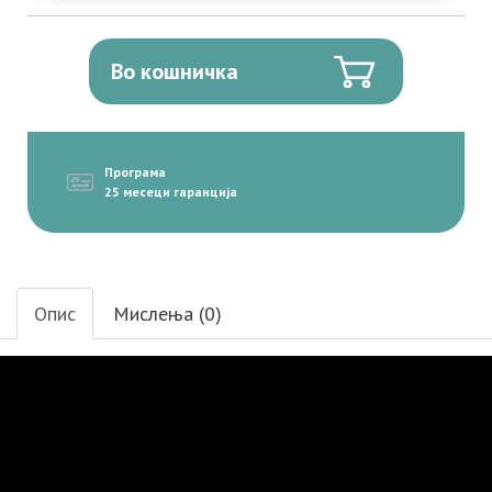
Во кошничка
Програма
25 месеци гаранција
Опис
Мислења (0)