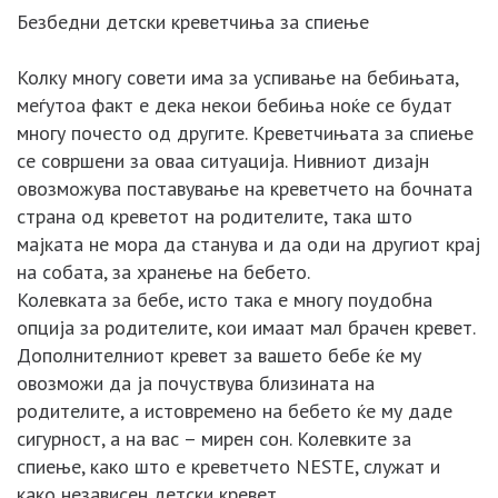
Безбедни детски креветчиња за спиење
Колку многу совети има за успивање на бебињата,
меѓутоа факт е дека некои бебиња ноќе се будат
многу почесто од другите. Креветчињата за спиење
се совршени за оваа ситуација. Нивниот дизајн
овозможува поставување на креветчето на бочната
страна од креветот на родителите, така што
мајката не мора да станува и да оди на другиот крај
на собата, за хранење на бебето.
Колевката за бебе, исто така е многу поудобна
опција за родителите, кои имаат мал брачен кревет.
Дополнителниот кревет за вашето бебе ќе му
овозможи да ја почуствува близината на
родителите, а истовремено на бебето ќе му даде
сигурност, а на вас – мирен сон. Колевките за
спиење, како што е креветчето NESTE, служат и
како независен детски кревет.