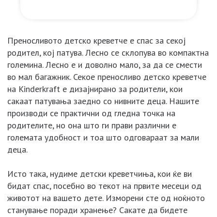
Преносливото детско креветче е спас за секој
родител, кој патува. Лесно се склопува во компактна
големина. Лесно е и доволно мало, за да се смести
во мал багажник. Секое преносливо детско креветче
на Kinderkraft е дизајнирано за родители, кои
сакаат патувања заедно со нивните деца. Нашите
производи се практични од гледна точка на
родителите, но она што ги прави различни е
големата удобност и тоа што одговараат за мали
деца.
Исто така, нудиме детски креветчиња, кои ќе ви
бидат спас, посебно во текот на првите месеци од
животот на вашето дете. Изморени сте од ноќното
станување поради хранење? Сакате да бидете