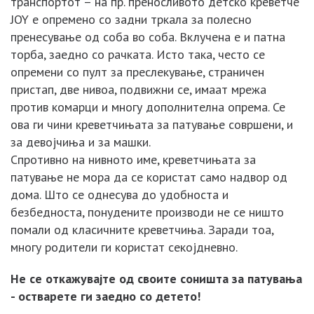
транспортот – на пр. преносливото детско креветче
JOY е опремено со задни тркала за полесно
пренесување од соба во соба. Вклучена е и патна
торба, заедно со рачката. Исто така, често се
опремени со пулт за преслекување, страничен
пристап, две нивоа, подвижни се, имаат мрежа
против комарци и многу дополнителна опрема. Се
ова ги чини креветчињата за патување совршени, и
за девојчиња и за машки.
Спротивно на нивното име, креветчињата за
патување не мора да се користат само надвор од
дома. Што се однесува до удобноста и
безбедноста, понудените производи не се ништо
помали од класичните креветчиња. Заради тоа,
многу родители ги користат секојдневно.
Не се откажувајте од своите соништа за патувања
- остварете ги заедно со детето!