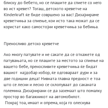
блиску до бебето, но се плашите да спиете со него
во ист кревет? Тогаш, детското креветче на
Kinderkraft ќе биде совршено за вас! Дизајнираме
креветчиња за спиење, кои исто така можат да се
користат како самостојни креветчиња за бебиња.
Преносливо детско креветче
Ако многу патувате и не сакате да се откажете од
патувањата, но се плашите за местото за спиење на
вашето бебе, преносливите креветчиња ќе бидат
вашиот најдобар избор, ќе одговараат дури и за
две годишни деца! Нивната главна предност е тоа
што се лесни и лесно се склопуваат до саканата
големина. Дизајнирани се да заземаат што помалку
простор во багажникот на автомобилот.
Покрај тоа, имаат и опрема, која го олеснува