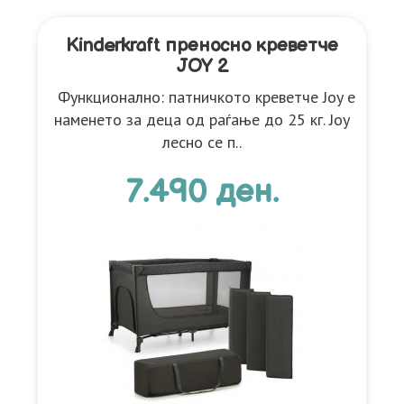
Kinderkraft преносно креветче
JOY 2
Функционално: патничкото креветче Joy е
наменето за деца од раѓање до 25 кг. Joy
лесно се п..
7.490 ден.