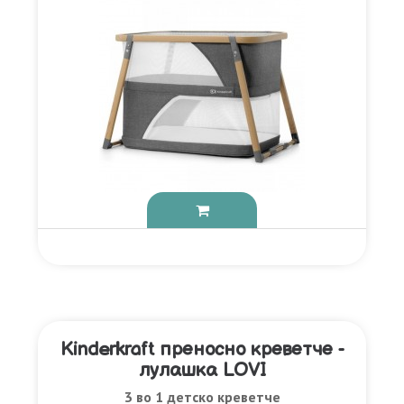
Kinderkraft преносно креветче -
лулашка LOVI
3 во 1 детско креветче