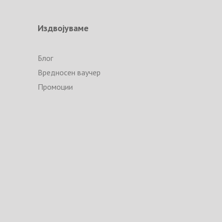
Издвојуваме
Блог
Вредносен ваучер
Промоции