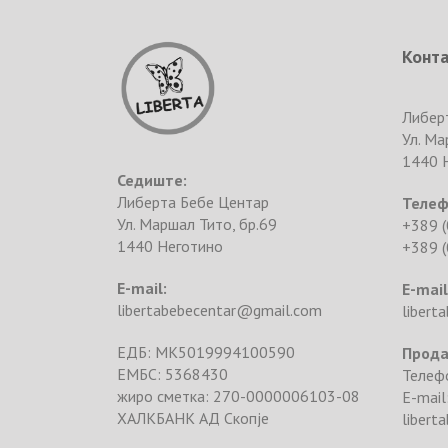
Конт
Либер
Ул. Ма
1440 
Седиште:
Либерта Бебе Центар
Телеф
Ул. Маршал Тито, бр.69
+389 (
1440 Неготино
+389 (
E-mail:
E-mail
libertabebecentar@gmail.com
libert
ЕДБ: MK5019994100590
Прода
ЕМБС: 5368430
Телефо
жиро сметка: 270-0000006103-08
E-mail
ХАЛКБАНК АД Скопје
libert