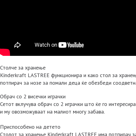
Столче за хранење
Kinderkraft LASTREE функционира и како стол за хранењ
потпирач за нозе за помали деца ќе обезбеди соодвет
Обрач со 2 висечки играчки
Сетот вклучува обрач со 2 играчки што ќе го интересира
и му овозможуваат на малиот многу забава.
Приспособено на детето
Столот за хранење Kinderkraft LASTREE има потпирач за