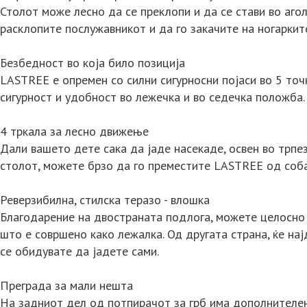
Столот може лесно да се преклопи и да се стави во агол
расклопите послужавникот и да го закачите на ногаркит
Безбедност во која било позиција
LASTREE е опремен со силни сигурносни појаси во 5 точ
сигурност и удобност во лежечка и во седечка положба.
4 тркала за лесно движење
Дали вашето дете сака да јаде насекаде, освен во трпе
столот, можете брзо да го преместите LASTREE од соба 
Реверзибилна, стилска теразо - влошка
Благодарение на двостраната подлога, можете целосно 
што е совршено како лежалка. Од другата страна, ќе на
се обидувате да јадете сами.
Преграда за мали нешта
На задниот дел од потпирачот за грб има дополнителе