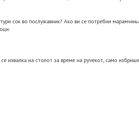
тури сок во послужавник? Ако ви се потребни марамчиња
оци.
се извалка на столот за време на ручекот, само избрише