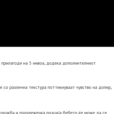
е прилагоди на 5 нивоа, додека дополнителниот
те со различна текстура поттикнуваат чувство на допир,
положба и полулежечка позција бебето ќе може да се