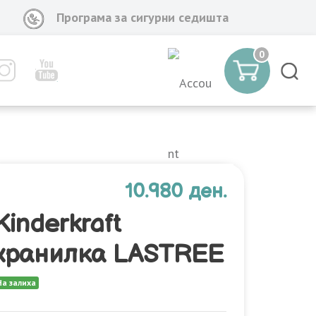
Програма за сигурни седишта
0
10.980 ден.
Kinderkraft
хранилка LASTREE
На залиха