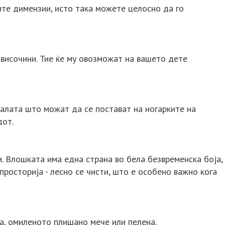
вите димензии, исто така можете целосно да го
 височини. Тие ќе му овозможат на вашето дете
ркалата што можат да се постават на ногарките на
дот.
. Влошката има една страна во бела безвременска боја,
просторија - лесно се чисти, што е особено важно кога
а, омиленото плишано мече или пелена.