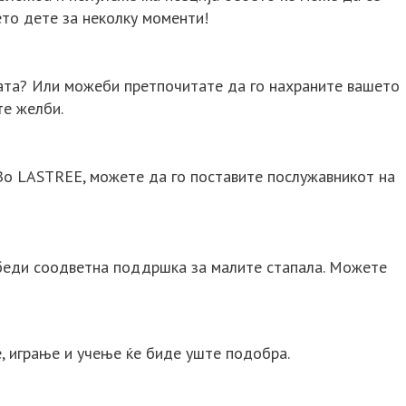
ето дете за неколку моменти!
ната? Или можеби претпочитате да го нахраните вашето
те желби.
 Во LASTREE, можете да го поставите послужавникот на
збеди соодветна поддршка за малите стапала. Можете
, играње и учење ќе биде уште подобра.