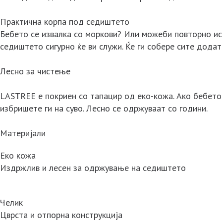
Практична корпа под седиштето
Бебето се извалка со моркови? Или можеби повторно ис
седиштето сигурно ќе ви служи. Ќе ги собере сите додат
Лесно за чистење
LASTREE е покриен со тапацир од еко-кожа. Ако бебето 
избришете ги на суво. Лесно се одржуваат со години.
Материјали
Еко кожа
Издржлив и лесен за одржување на седиштето
Челик
Цврста и отпорна конструкција