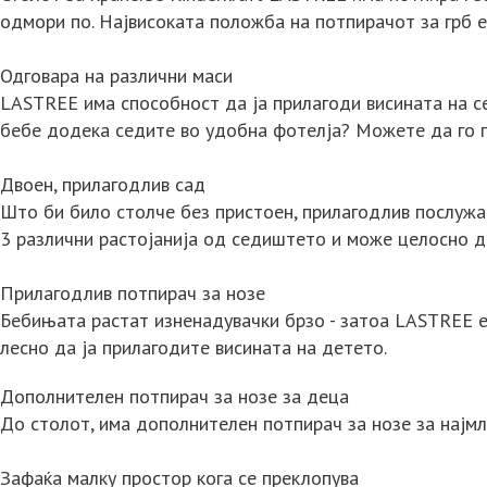
одмори по. Највисоката положба на потпирачот за грб 
Одговара на различни маси
LASTREE има способност да ја прилагоди висината на с
бебе додека седите во удобна фотелја? Можете да го п
Двоен, прилагодлив сад
Што би било столче без пристоен, прилагодлив послужа
3 различни растојанија од седиштето и може целосно д
Прилагодлив потпирач за нозе
Бебињата растат изненадувачки брзо - затоа LASTREE 
лесно да ја прилагодите висината на детето.
Дополнителен потпирач за нозе за деца
До столот, има дополнителен потпирач за нозе за најмл
Зафаќа малку простор кога се преклопува