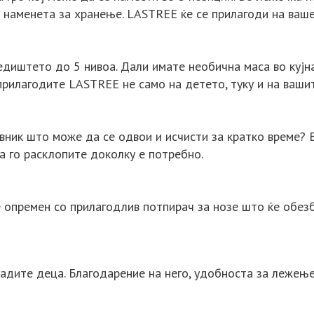
е наменета за хранење. LASTREE ќе се прилагоди на ваш
едиштето до 5 нивоа. Дали имате необична маса во куј
рилагодите LASTREE не само на детето, туку и на ваши
вник што може да се одвои и исчисти за кратко време?
а го расклопите доколку е потребно.
е опремен со прилагодлив потпирач за нозе што ќе обе
адите деца. Благодарение на него, удобноста за лежење