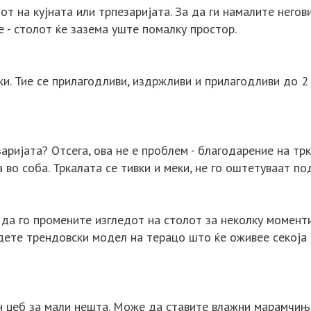
от на кујната или трпезаријата. За да ги намалите него
е - столот ќе зазема уште помалку простор.
ки. Тие се прилагодливи, издржливи и прилагодливи до 2
заријата? Отсега, ова не е проблем - благодарение на т
во соба. Тркалата се тивки и меки, не го оштетуваат по
да го промените изгледот на столот за неколку моменти
јдете трендовски модел на терацо што ќе оживее секоја 
н џеб за мали нешта. Може да ставите влажни марамчињ