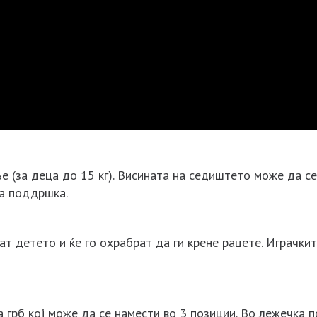
е (за деца до 15 кг). Висината на седиштето може да с
на поддршка.
ат детето и ќе го охрабрат да ги крене рацете. Играчки
 грб кој може да се намести во 3 позиции. Во лежечка 