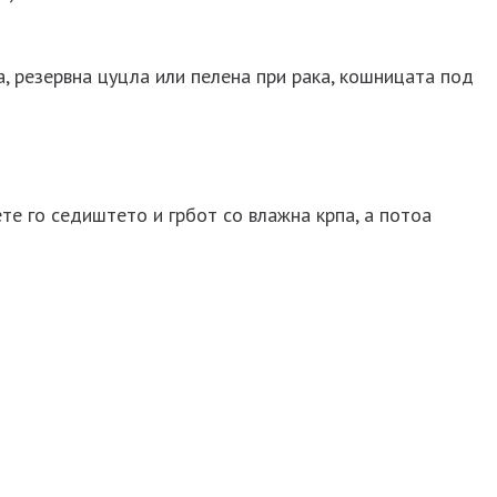
, резервна цуцла или пелена при рака, кошницата под
те го седиштето и грбот со влажна крпа, а потоа