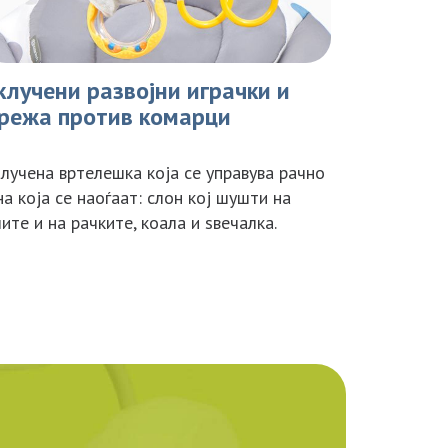
клучени развојни играчки и
режа против комарци
лучена вртелешка која се управува рачно
на која се наоѓаат: слон кој шушти на
ите и на рачките, коала и ѕвечалка.