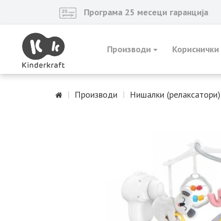
Програма 25 месеци гаранција
Производи
Кориснички
Производи
Нишалки (релаксатори)