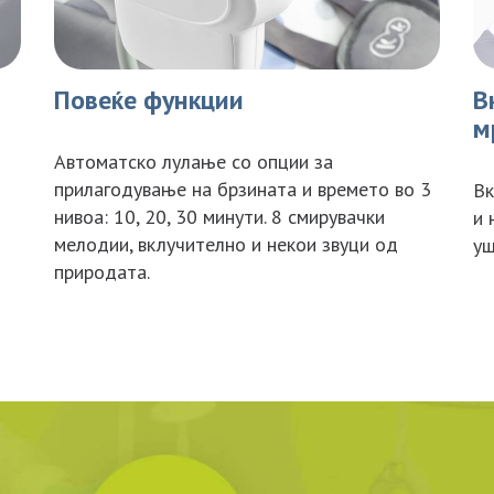
Повеќе функции
В
м
Автоматско лулање со опции за
прилагодување на брзината и времето во 3
Вк
нивоа: 10, 20, 30 минути. 8 смирувачки
и 
мелодии, вклучително и некои звуци од
уш
природата.