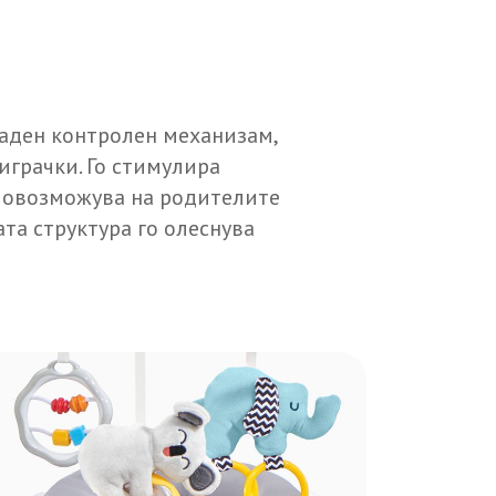
раден контролен механизам,
играчки. Го стимулира
м овозможува на родителите
та структура го олеснува