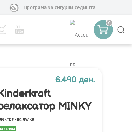
Програма за сигурни седишта
0
6.490 ден.
Kinderkraft
релаксатор MINKY
лектрична лулка
На залиха