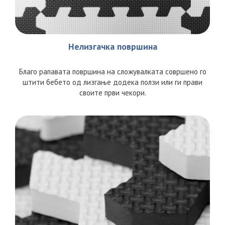
Нелизгачка површина
Благо рапавата површина на сложувалката совршено го
штити бебето од лизгање додека ползи или ги прави
своите први чекори.