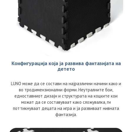
Конфигурација која ја развива фантазијата на
детето
LUNO може да се состави на најразлични начини како и
во тродимензионални форми. Неутралните бои,
едноставниот дизајн и структурата на коцките кои
можат да се составуваат како сложувалка, ги
поттикнуваат децата на игра и ја развиваат нивната
фантазија.