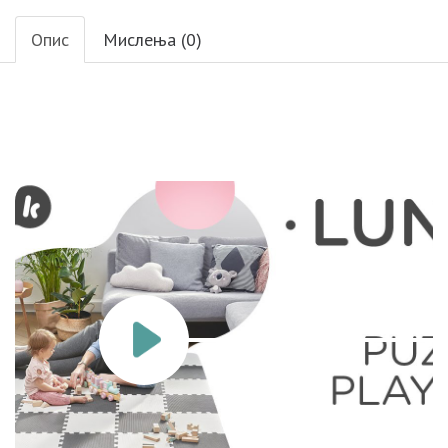
Опис
Мислења (0)