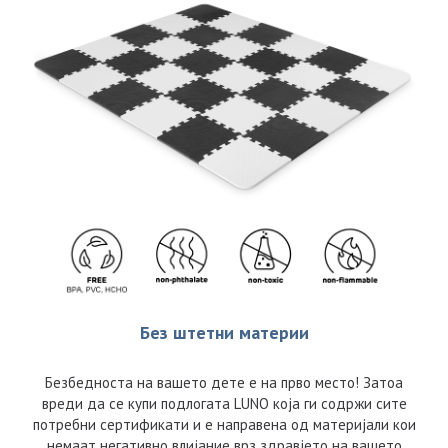
Без штетни материи
Безбедноста на вашето дете е на прво место! Затоа
вреди да се купи подлогата LUNO која ги содржи сите
потребни сертификати и е направена од материјали кои
немаат негативно влијание врз здравјето на вашето