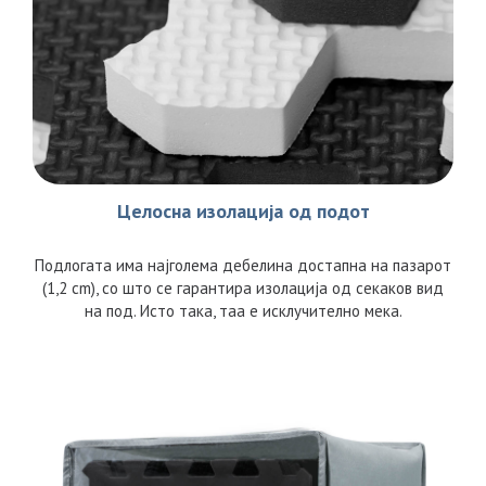
Целосна изолација од подот
Подлогата има најголема дебелина достапна на пазарот
(1,2 cm), со што се гарантира изолација од секаков вид
на под. Исто така, таа е исклучително мека.