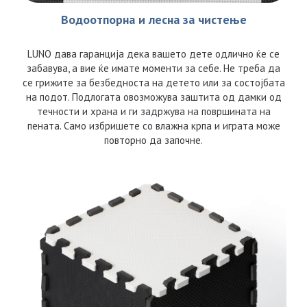
Водоотпорна и лесна за чистење
LUNO дава гаранција дека вашето дете одлично ќе се
забавува, а вие ќе имате моменти за себе. Не треба да
се грижите за безбедноста на детето или за состојбата
на подот. Подлогата овозможува заштита од дамки од
течности и храна и ги задржува на површината на
пената. Само избришете со влажна крпа и играта може
повторно да започне.