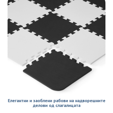
Елегантни и заоблени рабови на надворешните
делови од слагалицата