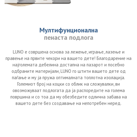
Мултифунционална
пенаста подлога
LUNO е совршена основа за лежење, играње, лазење и
правење на првите чекори на вашето дете! Благодарение на
најголемата дебелина достапна на пазарот и посебно
одбраните материјали, LUNO го штити вашето дете од
паѓање и му ја пружа оптималната топлотна изолација.
Големиот број на коцки со облик на сложувалки, ви
овозможуваат подлогата да ја распоредите на голема
површина и со тоа да му обезбедите одлична забава на
вашето дете без создавање на непотребен неред.