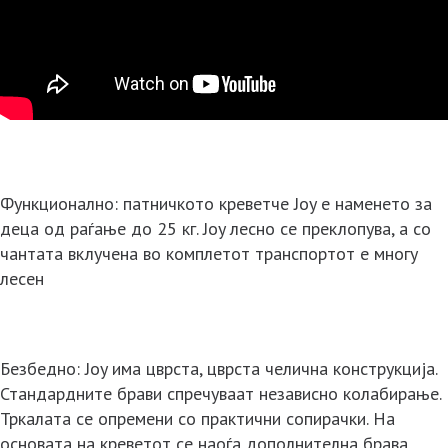
Функционално: патничкото креветче Joy е наменето за
деца од раѓање до 25 кг. Joy лесно се преклопува, а со
чантата вклучена во комплетот транспортот е многу
лесен
Безбедно: Joy има цврста, цврста челична конструкција.
Стандардните брави спречуваат независно колабирање.
Тркалата се опремени со практични сопирачки. На
основата на креветот се наоѓа дополнителна брава.