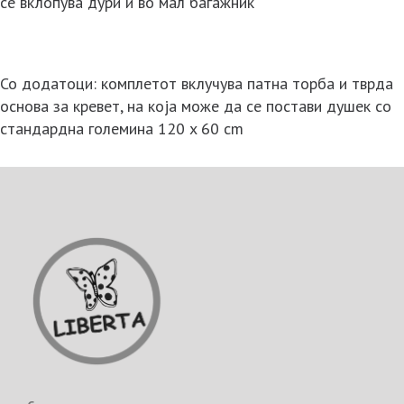
се вклопува дури и во мал багажник
Со додатоци: комплетот вклучува патна торба и тврда
основа за кревет, на која може да се постави душек со
стандардна големина 120 x 60 cm