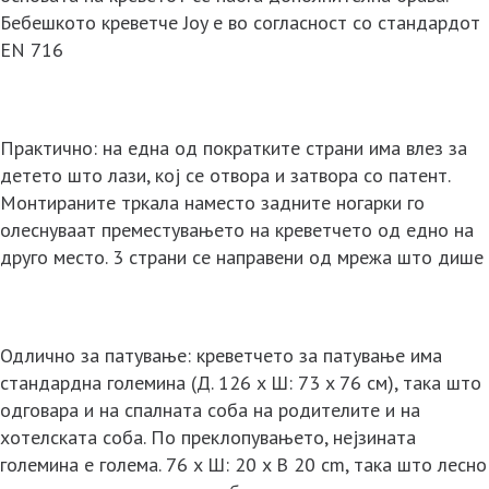
Бебешкото креветче Joy е во согласност со стандардот
EN 716
Практично: на една од пократките страни има влез за
детето што лази, кој се отвора и затвора со патент.
Монтираните тркала наместо задните ногарки го
олеснуваат преместувањето на креветчето од едно на
друго место. 3 страни се направени од мрежа што дише
Одлично за патување: креветчето за патување има
стандардна големина (Д. 126 x Ш: 73 x 76 см), така што
одговара и на спалната соба на родителите и на
хотелската соба. По преклопувањето, нејзината
големина е голема. 76 x Ш: 20 x В 20 cm, така што лесно