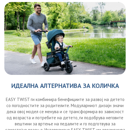
ИДЕАЛНА АЛТЕРНАТИВА ЗА КОЛИЧКА
EASY TWIST ги комбинира бенефициите за развој на детето
со погодностите за родителите. Модуларниот дизајн значи
дека овој модел се менува и се трансформира во зависност
од возраста и потребите на детето, ги подобрува неговите
вештини за вртење на педалите и го подготвува за
самостојно возење. Истовремено EASY TWIST им овозможува