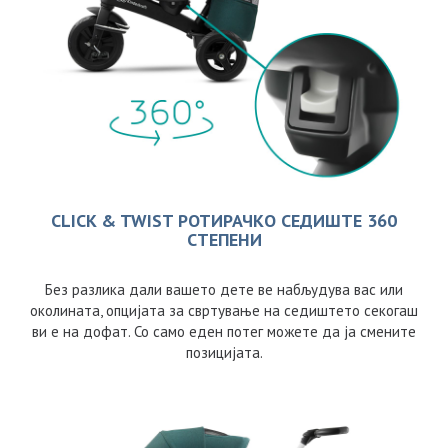
CLICK & TWIST РОТИРАЧКО СЕДИШТЕ 360
СТЕПЕНИ
Без разлика дали вашето дете ве набљудува вас или
околината, опцијата за свртување на седиштето секогаш
ви е на дофат. Со само еден потег можете да ја смените
позицијата.