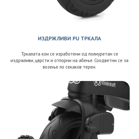
ИЗДРЖЛИВИ PU ТРКАЛА
Тркалата кои се изработени од полиуретан се
издржливи, цврсти и отпорни на абење. Соодветни се за
возење по секаков терен.