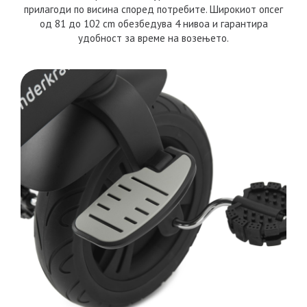
прилагоди по висина според потребите. Широкиот опсег
од 81 до 102 cm обезбедува 4 нивоа и гарантира
удобност за време на возењето.