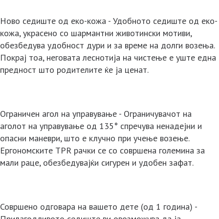
Ново седиште од еко-кожа - Удобното седиште од еко-
кожа, украсено со шармантни животински мотиви,
обезбедува удобност дури и за време на долги возења.
Покрај тоа, неговата леснотија на чистење е уште една
предност што родителите ќе ја ценат.
Ограничен агол на управување - Ограничувачот на
аголот на управување од 135° спречува ненадејни и
опасни маневри, што е клучно при учење возење.
Ергономските TPR рачки се со совршена големина за
мали раце, обезбедувајќи сигурен и удобен зафат.
Совршено одговара на вашето дете (од 1 година) -
Прилагодливото седиште ви овозможува да ја