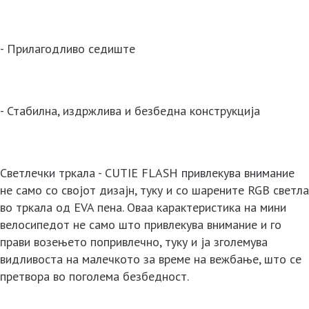
- Прилагодливо седиште
- Стабилна, издржлива и безбедна конструкција
Светлечки тркала - CUTIE FLASH привлекува внимание
не само со својот дизајн, туку и со шарените RGB светла
во тркала од EVA пена. Оваа карактеристика на мини
велосипедот не само што привлекува внимание и го
прави возењето попривлечно, туку и ја зголемува
видливоста на малечкото за време на вежбање, што се
претвора во поголема безбедност.