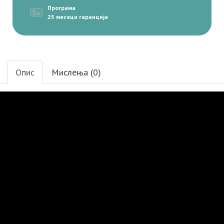
Програма
25 месеци гаранција
Опис
Мислења (0)