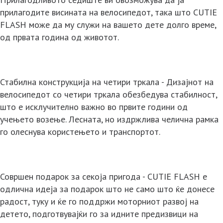
прилагодите висината на велосипедот, така што CUTIE
FLASH може да му служи на вашето дете долго време,
од првата година од животот.
Стабилна конструкција на четири тркала - Дизајнот на
велосипедот со четири тркала обезбедува стабилност,
што е исклучително важно во првите години од
учењето возење. Лесната, но издржлива челична рамка
го олеснува користењето и транспортот.
Совршен подарок за секоја пригода - CUTIE FLASH е
одлична идеја за подарок што не само што ќе донесе
радост, туку и ќе го поддржи моторниот развој на
детето, подготвувајќи го за идните предизвици на