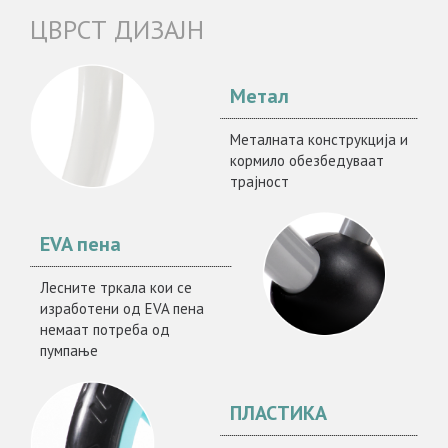
ЦВРСТ ДИЗАЈН
Метал
Металната конструкција и
кормило обезбедуваат
трајност
EVA пена
Лесните тркала кои се
изработени од EVA пена
немаат потреба од
пумпање
ПЛАСТИКА