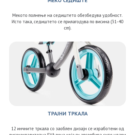
МЕКО СЕДИШТЕ
Мекото полнење на седиштето обезбедува удобност.
Исто така, седиштето се прилагодува по висина (31-40
cm).
ТРАЈНИ ТРКАЛА
12 инчните тркала со заоблен дизајн се изработени од
висококвалитетна EVA пена која ги апсорбира сите удари