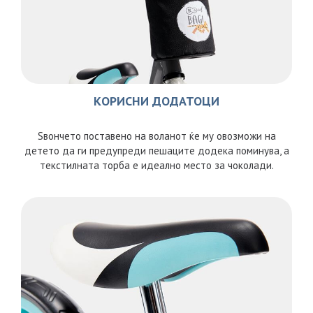
КОРИСНИ ДОДАТОЦИ
Ѕвончето поставено на воланот ќе му овозможи на
детето да ги предупреди пешаците додека поминува, а
текстилната торба е идеално место за чоколади.