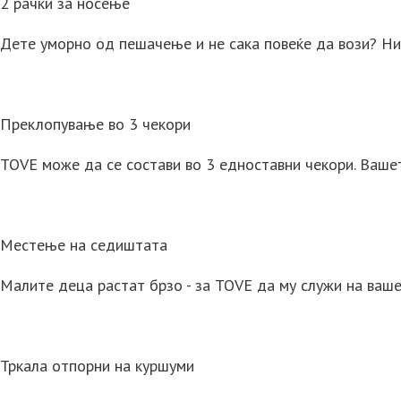
2 рачки за носење
Дете уморно од пешачење и не сака повеќе да вози? Ни
Преклопување во 3 чекори
TOVE може да се состави во 3 едноставни чекори. Ваше
Местење на седиштата
Малите деца растат брзо - за TOVE да му служи на ваш
Тркала отпорни на куршуми