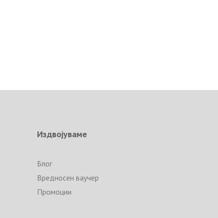
Издвојуваме
Блог
Вредносен ваучер
Промоции