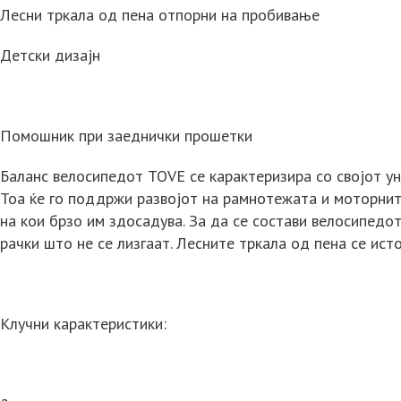
Лесни тркала од пена отпорни на пробивање
Детски дизајн
Помошник при заеднички прошетки
Баланс велосипедот TOVE се карактеризира со својот уни
Тоа ќе го поддржи развојот на рамнотежата и моторнит
на кои брзо им здосадува. За да се состави велосипедо
рачки што не се лизгаат. Лесните тркала од пена се исто
Клучни карактеристики: