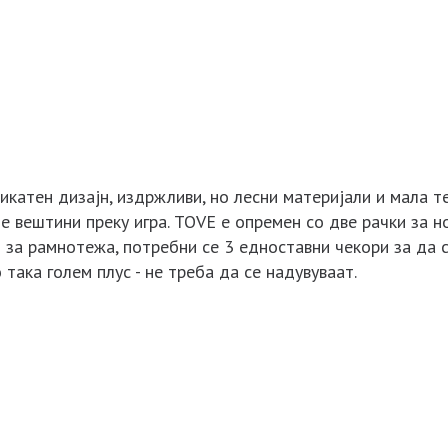
катен дизајн, издржливи, но лесни материјали и мала те
е вештини преку игра. TOVE е опремен со две рачки за 
т за рамнотежа, потребни се 3 едноставни чекори за да 
 така голем плус - не треба да се надувуваат.