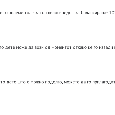
е го знаеме тоа - затоа велосипедот за балансирање TO
то дете може да вози од моментот откако ќе го извади 
ето дете што е можно подолго, можете да го прилагодит