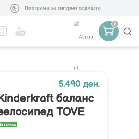
Програма за сигурни седишта
0
5.490 ден.
Kinderkraft баланс
велосипед TOVE
На залиха