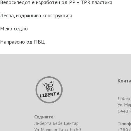
Велосипедот е изработен од PP + TPR пластика
Лесна, издржлива конструкција
Меко седло
Направено од ПВЦ
Конт
Либер
Ул. Ма
1440 
Седиште:
Либерта Бебе Центар
Телеф
Ул. Маршал Тито, бр.69
+389 (