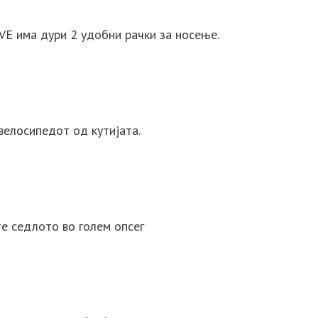
VE има дури 2 удобни рачки за носење.
велосипедот од кутијата.
е седлото во голем опсег