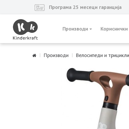
Програма 25 месеци гаранција
Производи
Кориснички
Производи
Велосипеди и трицикл