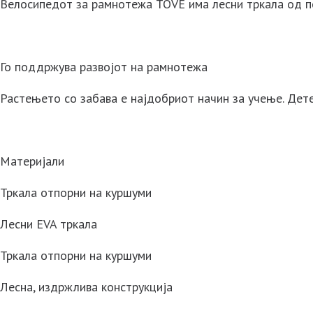
Велосипедот за рамнотежа TOVE има лесни тркала од пен
Го поддржува развојот на рамнотежа
Растењето со забава е најдобриот начин за учење. Дете
Материјали
Тркала отпорни на куршуми
Лесни EVA тркала
Тркала отпорни на куршуми
Лесна, издржлива конструкција