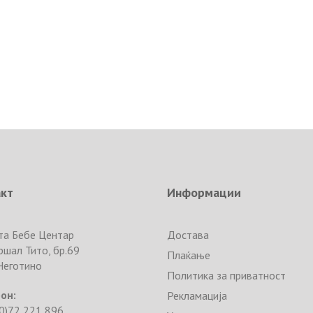
акт
Информации
та Бебе Центар
Достава
ршал Тито, бр.69
Плаќање
Неготино
Политика за приватност
он:
Рекламација
0)72 221 896