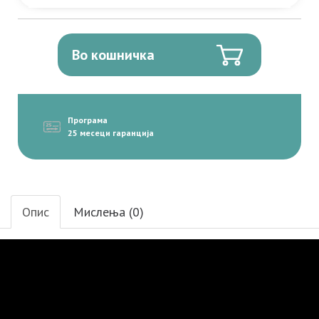
Во кошничка
Програма
25 месеци гаранција
Опис
Мислења (0)