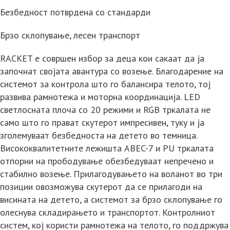
Безбедност потврдена со стандарди
Брзо склопување, лесен транспорт
RACKET е совршен избор за деца кои сакаат да ја
започнат својата авантура со возење. Благодарение на
системот за контрола што го балансира телото, тој
развива рамнотежа и моторна координација. LED
светлосната плоча со 20 режими и RGB тркалата не
само што го прават скутерот импресивен, туку и ја
зголемуваат безбедноста на детето во темница.
Висококвалитетните лежишта ABEC-7 и PU тркалата
отпорни на прободување обезбедуваат непречено и
стабилно возење. Прилагодувањето на воланот во три
позиции овозможува скутерот да се прилагоди на
висината на детето, а системот за брзо склопување го
олеснува складирањето и транспортот. Контролниот
систем, кој користи рамнотежа на телото, го поддржува