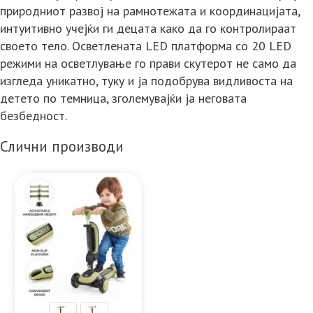
природниот развој на рамнотежата и координацијата,
интуитивно учејќи ги децата како да го контролираат
своето тело. Осветлената LED платформа со 20 LED
режими на осветлување го прави скутерот не само да
изгледа уникатно, туку и ја подобрува видливоста на
детето по темница, зголемувајќи ја неговата
безбедност.
Слични производи