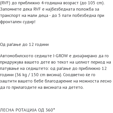
(RVF) до приближно 4-годишна возраст (до 105 cm).
Запомнете дека RVF е најбезбедната положба за
транспорт на мали деца - до 5 пати побезбедна при
фронтален судир!
Од раѓање до 12 години
Автомобилското седиште I-GROW е дизајнирано да го
придружува вашето дете во текот на целиот период на
патување на седиштето: од раѓање до приближно 12
години (36 kg / 150 cm висина). Соодветно ќе го
заштити вашето бебе благодарение на можноста лесно
да го прилагодите на висината на детето.
ЛЕСНА РОТАЦИЈА ОД 360°