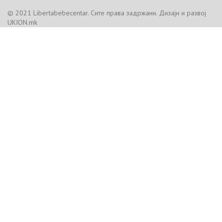
© 2021 Libertabebecentar. Сите права задржани. Дизајн и развој
UKION.mk