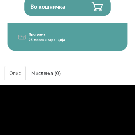
Во кошничка
Програма
25 месеци гаранција
Опис
Мислења (0)