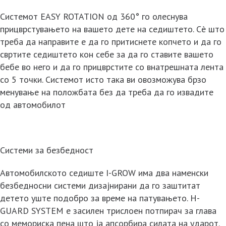
Системот EASY ROTATION од 360° го олеснува
прицврстувањето на вашето дете на седиштето. Сè што
треба да направите е да го притиснете копчето и да го
свртите седиштето кон себе за да го ставите вашето
бебе во него и да го прицврстите со внатрешната лента
со 5 точки. Системот исто така ви овозможува брзо
менување на положбата без да треба да го извадите
од автомобилот
Системи за безбедност
Автомобилското седиште I-GROW има два наменски
безбедносни системи дизајнирани да го заштитат
детето уште подобро за време на патувањето. H-
GUARD SYSTEM е засилен трислоен потпирач за глава
со мемориска пена што ја апсорбира силата на ударот.