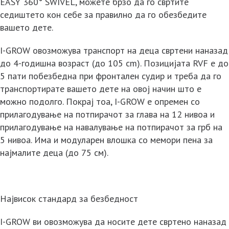
EASY 360° SWIVEL, можете брзо да го свртите
седиштето кон себе за правилно да го обезбедите
вашето дете.
I-GROW овозможува транспорт на деца свртени наназад
до 4-годишна возраст (до 105 cm). Позицијата RVF е до
5 пати побезбедна при фронтален судир и треба да го
транспортирате вашето дете на овој начин што е
можно подолго. Покрај тоа, I-GROW е опремен со
прилагодување на потпирачот за глава на 12 нивоа и
прилагодување на навалување на потпирачот за грб на
5 нивоа. Има и модуларен влошка со мемори пена за
најмалите деца (до 75 см).
Највисок стандард за безбедност
I-GROW ви овозможува да носите дете свртено наназад