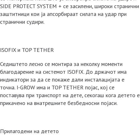
SIDE PROTECT SYSTEM + се засилени, широки странични
заштитници кои ја апсорбираат силата на удар при
странични судири.
ISOFIX и TOP TETHER
Седиштето лесно се монтира за неколку моменти
благодарение на системот ISOFIX. До држачот има
индикатори за да се покаже дали инсталацијата е
точна. I-GROW има и TOP TETHER појас, кој се
поставува при транспорт на дете, секогаш кога детето е
прикачено на внатрешните безбедносни појаси.
Прилагодени на детето