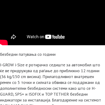
Безбедни патувања со години
I-GROW i-Size е ротирачко седиште за автомобил што
ќе ве придружува од раѓање до приближно 12 години
(36 kg/150 cm висина). Прилагодливиот внатрешен
ремен со 5 точки и силната обвивка се поддржани од
дополнителни безбедносни системи како што се H-
GUARD, SPS+ и ISOFIX и TOP TETHER безбедни
индикатори за инсталација. Благодарение на системот