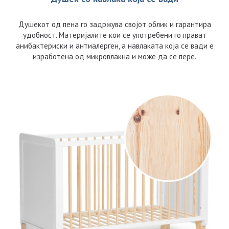
Душекот од пена го задржува својот облик и гарантира
удобност. Материјалите кои се употребени го прават
анибактериски и антиалерген, а навлаката која се вади е
изработена од микровлакна и може да се пере.