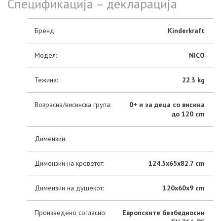
Спецификација – декларација
Бренд:
Kinderkraft
Модел:
NICO
Тежина:
22.3 kg
Возрасна/висинска група:
0+ и за деца со висина
до 120 cm
Димензии:
Димензии на креветот:
124.5x65x82.7 cm
Димензии на душекот:
120x60x9 cm
Произведено согласно:
Европските безбедносни