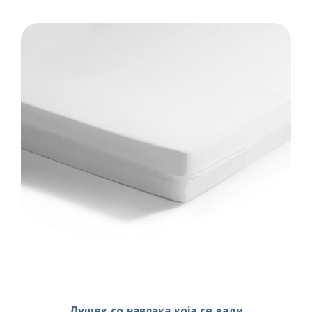
Душек со навлака која се вади