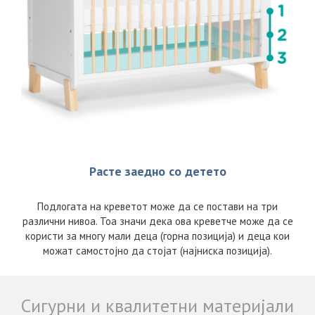
Расте заедно со детето
Подлогата на креветот може да се постави на три
различни нивоа. Тоа значи дека ова креветче може да се
користи за многу мали деца (горна позиција) и деца кои
можат самостојно да стојат (најниска позиција).
Сигурни и квалитетни материјали