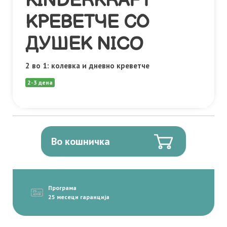
KINDERKRAFT
КРЕВЕТЧЕ СО
ДУШЕК NICO
2 во 1: колевка и дневно креветче
2-3 дена
Во кошничка
Програма
25 месеци гаранција