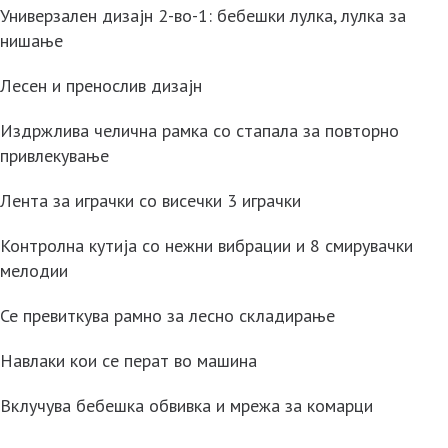
Универзален дизајн 2-во-1: бебешки лулка, лулка за
нишање
Лесен и пренослив дизајн
Издржлива челична рамка со стапала за повторно
привлекување
Лента за играчки со висечки 3 играчки
Контролна кутија со нежни вибрации и 8 смирувачки
мелодии
Се превиткува рамно за лесно складирање
Навлаки кои се перат во машина
Вклучува бебешка обвивка и мрежа за комарци