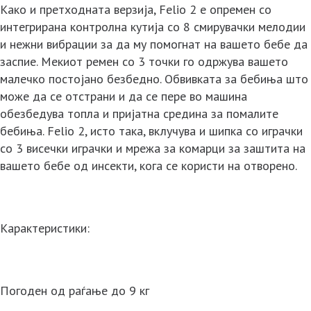
Како и претходната верзија, Felio 2 е опремен со
интегрирана контролна кутија со 8 смирувачки мелодии
и нежни вибрации за да му помогнат на вашето бебе да
заспие. Мекиот ремен со 3 точки го одржува вашето
малечко постојано безбедно. Обвивката за бебиња што
може да се отстрани и да се пере во машина
обезбедува топла и пријатна средина за помалите
бебиња. Felio 2, исто така, вклучува и шипка со играчки
со 3 висечки играчки и мрежа за комарци за заштита на
вашето бебе од инсекти, кога се користи на отворено.
Карактеристики:
Погоден од раѓање до 9 кг