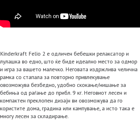
Kinderkraft Felio 2 е одличен бебешки релаксатор и
лулашка во едно, што ќе биде идеално место за одмор
и игра за вашето малечко. Неговата издржлива челична
рамка со стапала за повторно привлекување
овозможува безбедно, удобно скокање/нишање за
бебиња од раѓање до прибл. 9 кг. Неговиот лесен и
компактен преклопен дизајн ви овозможува да го
користите дома, градина или кампување, а исто така е
многу лесен за складирање.