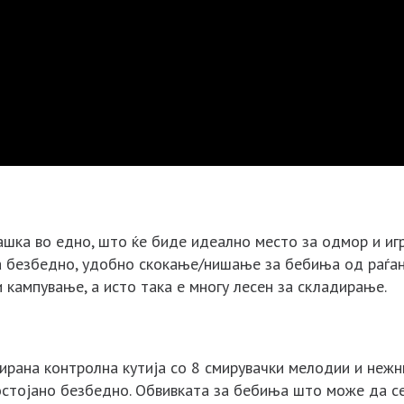
лашка во едно, што ќе биде идеално место за одмор и и
 безбедно, удобно скокање/нишање за бебиња од раѓање
 кампување, а исто така е многу лесен за складирање.
рирана контролна кутија со 8 смирувачки мелодии и нежн
стојано безбедно. Обвивката за бебиња што може да се