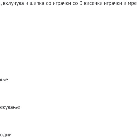
а, вклучува и шипка со играчки со 3 висечки играчки и м
шање
лекување
лодии