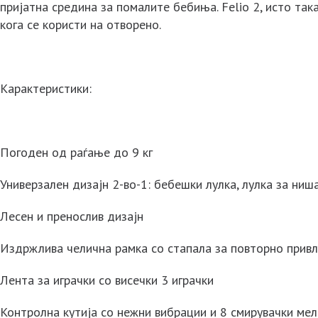
пријатна средина за помалите бебиња. Felio 2, исто так
кога се користи на отворено.
Карактеристики:
Погоден од раѓање до 9 кг
Универзален дизајн 2-во-1: бебешки лулка, лулка за ни
Лесен и пренослив дизајн
Издржлива челична рамка со стапала за повторно прив
Лента за играчки со висечки 3 играчки
Контролна кутија со нежни вибрации и 8 смирувачки ме