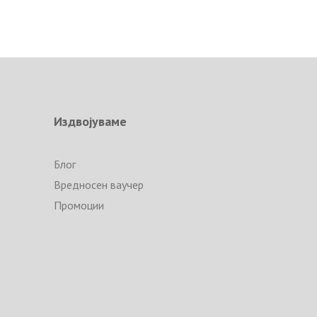
Издвојуваме
Блог
Вредносен ваучер
Промоции