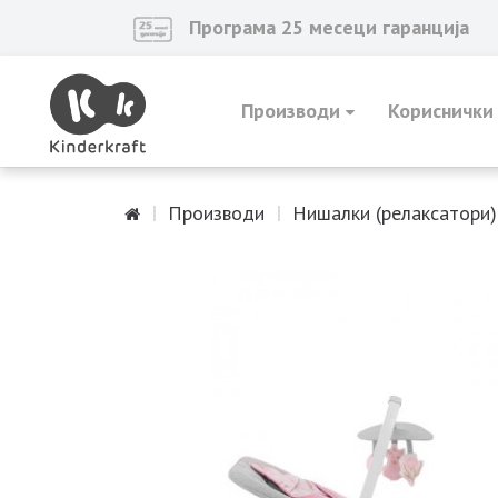
Програма 25 месеци гаранција
Производи
Кориснички
Производи
Нишалки (релаксатори)