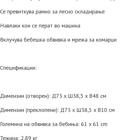
Се превиткува рамно за лесно складирање
Навлаки кои се перат во машина
Вклучува бебешка обвивка и мрежа за комарци
Спецификации:
Димензии (отворен): Д73 x Ш38,5 x В48 см
Димензии (преклопени): Д73 x Ш38,5 x В10 см
Големина на обвивка за бебиња: 61 x 61 cm
Тежина: 2,89 кг