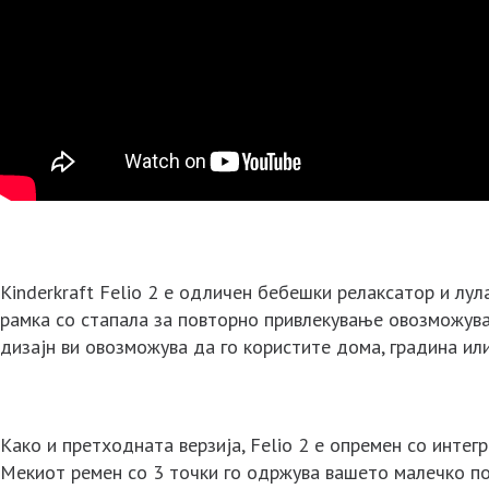
Kinderkraft Felio 2 е одличен бебешки релаксатор и лу
рамка со стапала за повторно привлекување овозможува
дизајн ви овозможува да го користите дома, градина или
Како и претходната верзија, Felio 2 е опремен со интег
Мекиот ремен со 3 точки го одржува вашето малечко по