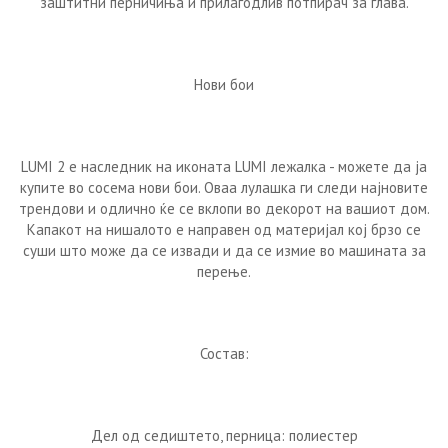
заштитни перничиња и прилагодлив потпирач за глава.
Нови бои
LUMI 2 е наследник на иконата LUMI лежалка - можете да ја
купите во сосема нови бои. Оваа лулашка ги следи најновите
трендови и одлично ќе се вклопи во декорот на вашиот дом.
Капакот на нишалото е направен од материјал кој брзо се
суши што може да се извади и да се измие во машината за
перење.
Состав:
Дел од седиштето, перница: полиестер