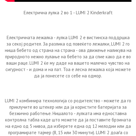
Електрична лулка 2 во 1 - LUMI 2 Kinderkraft
Електричната лежалка - лулка LUMI 2 е вистинска поддршка
за секој родител. За разлика од повеќето лежалки, LUMI 2 го
ниша бебето од страна на страна - ова движење наликува на
природното нежно лулање на бебето за да спие како да е во
ваши раце. LUMI 2 ќе му даде на вашето малечко чувство на
сигурност - и дома и на пат. Тоа е лесна лежалка која можете
да ја понесете со себе на одмор.
LUMI 2 комбинира технологија со родителство - можете да го
приклучите во штекер или да ја користите батеријата за
безжично работење. Нишалото - лулката има едноставна
контролна табла каде што можете да ја поставите брзината
на едно од 5 нивоа, да изберете една од 12 мелодии или да
програмирате тајмер (8, 15 или 30 минути). LUMI 2 доаѓа со