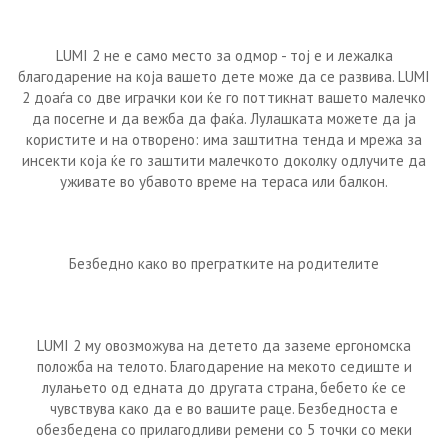
LUMI 2 не е само место за одмор - тој е и лежалка
благодарение на која вашето дете може да се развива. LUMI
2 доаѓа со две играчки кои ќе го поттикнат вашето малечко
да посегне и да вежба да фаќа. Лулашката можете да ја
користите и на отворено: има заштитна тенда и мрежа за
инсекти која ќе го заштити малечкото доколку одлучите да
уживате во убавото време на тераса или балкон.
Безбедно како во прегратките на родителите
LUMI 2 му овозможува на детето да заземе ергономска
положба на телото. Благодарение на мекото седиште и
лулањето од едната до другата страна, бебето ќе се
чувствува како да е во вашите раце. Безбедноста е
обезбедена со прилагодливи ремени со 5 точки со меки