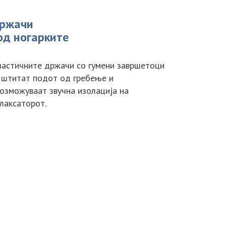
ржачи
од ногарките
астичните држачи со гумени завршетоци
 штитат подот од гребење и
озможуваат звучна изолација на
лаксаторот.