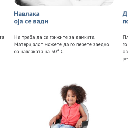
Навлака
Д
оја се вади
п
та
Не треба да се грижите за дамките.
Пл
Материјалот можете да го перете заедно
го
со навлаката на 30° C.
ов
ре