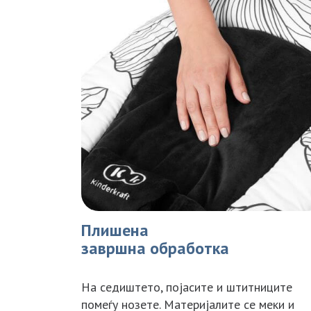
Плишена
завршна обработка
На седиштето, појасите и штитниците
помеѓу нозете. Материјалите се меки и