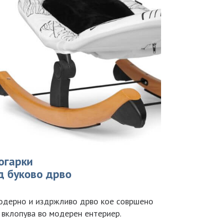
огарки
д буково дрво
дерно и издржливо дрво кое совршено
 вклопува во модерен ентериер.