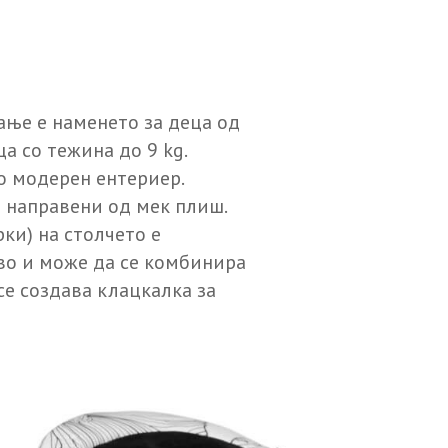
ање е наменето за деца од
а со тежина до 9 kg.
о модерен ентериер.
е направени од мек плиш.
ки) на столчето е
во и може да се комбинира
 се создава клацкалка за