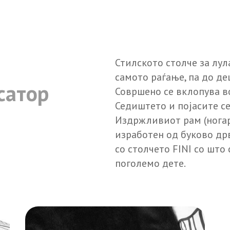
Стилското столче за лул
самото раѓање, па до дец
сатор
Совршено се вклопува в
Седиштето и појасите с
Издржливиот рам (ногар
изработен од буково др
со столчето FINI со што
поголемо дете.