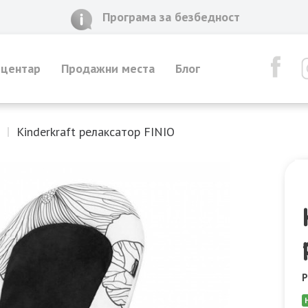
Програма за безбедност
 центар
Продажни места
Блог
Kinderkraft релаксатор FINIO
Р