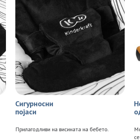
Сигурносни
Н
појаси
о
Прилагодливи на висината на бебето.
Мо
се