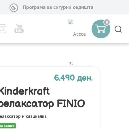
Програма за сигурни седишта
0
6.490 ден.
Kinderkraft
релаксатор FINIO
елаксатор и клацкалка
На залиха