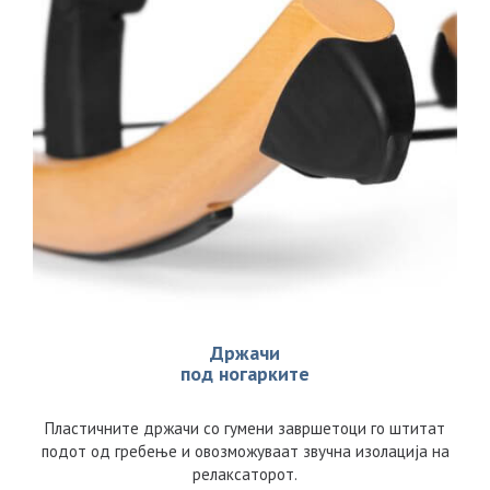
Држачи
под ногарките
Пластичните држачи со гумени завршетоци го штитат
подот од гребење и овозможуваат звучна изолација на
релаксаторот.