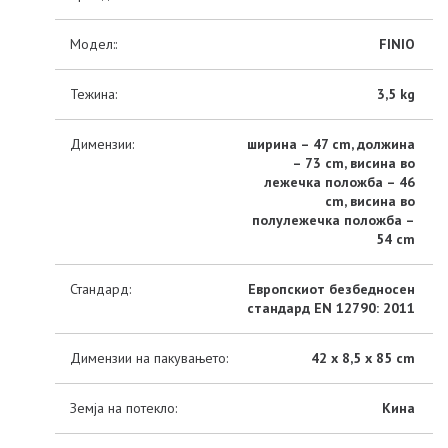
Модел::
FINIO
Тежина:
3,5 kg
Димензии:
ширина – 47 cm, должина
– 73 cm, висина во
лежечка положба – 46
cm, висина во
полулежечка положба –
54 cm
Стандард:
Европскиот безбедносен
стандард EN 12790: 2011
Димензии на пакувањето:
42 x 8,5 x 85 cm
Земја на потекло:
Кина