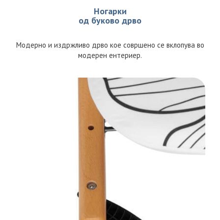
Ногарки
од буково дрво
Модерно и издржливо дрво кое совршено се вклопува во
модерен ентериер.