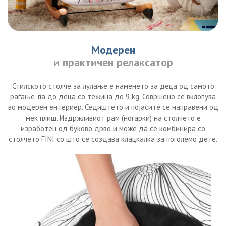
Модерен
и практичен релаксатор
Стилското столче за лулање е наменето за деца од самото
раѓање, па до деца со тежина до 9 kg. Совршено се вклопува
во модерен ентериер. Седиштето и појасите се направени од
мек плиш. Издржливиот рам (ногарки) на столчето е
изработен од буково дрво и може да се комбинира со
столчето FINI со што се создава клацкалка за поголемо дете.