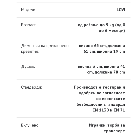
Модел:
LOVI
Возраст:
од раѓање до 9 kg (од 0
до 6 месеци)
Димензии на преклопено
висина 65 cm, должина
креветче:
61 cm, ширина 19 cm
Душек:
висина 3 cm, ширина 41
cm, должина 78 cm
Стандарди:
Производот е тестиран и
одобрен во согласност
со европските
безбедносни стандарди
EN 1130 и EN 71
Вклучено:
Играчки, торба за
транспорт