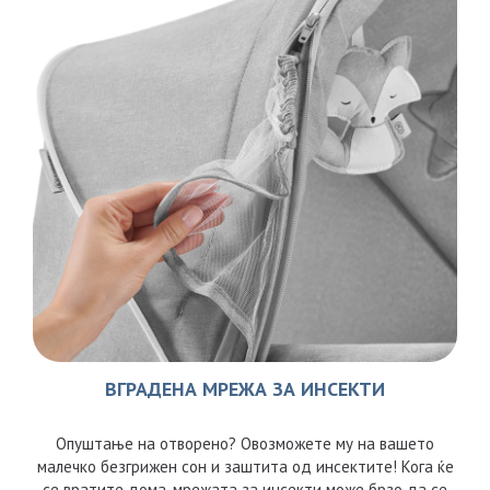
ВГРАДЕНА МРЕЖА ЗА ИНСЕКТИ
Опуштање на отворено? Овозможете му на вашето
малечко безгрижен сон и заштита од инсектите! Кога ќе
се вратите дома, мрежата за инсекти може брзо да се