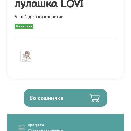
лулашка LOVI
3 во 1 детско креветче
На залиха
Во кошничка
Програма
25 месеци гаранција