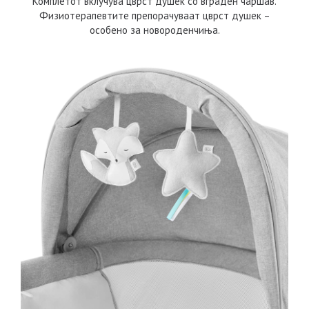
Комплетот вклучува цврст душек со вграден чаршав.
Физиотерапевтите препорачуваат цврст душек –
особено за новороденчиња.