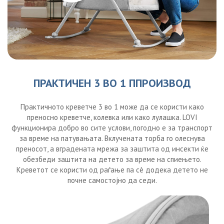
ПРАКТИЧЕН 3 ВО 1 ППРОИЗВОД
Практичното креветче 3 во 1 може да се користи како
преносно креветче, колевка или како лулашка. LOVI
функционира добро во сите услови, погодно е за транспорт
за време на патувањата. Вклучената торба го олеснува
преносот, а вградената мрежа за заштита од инсекти ќе
обезбеди заштита на детето за време на спиењето.
Креветот се користи од раѓање па сè додека детето не
почне самостојно да седи.