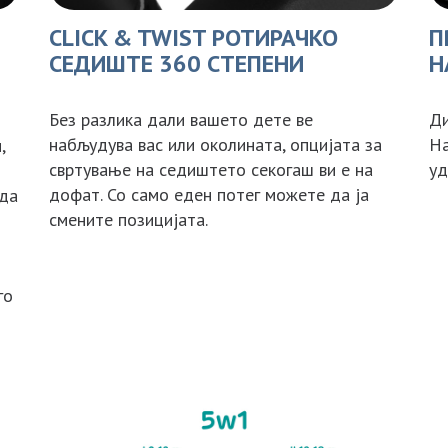
CLICK & TWIST РОТИРАЧКО
П
СЕДИШТЕ 360 СТЕПЕНИ
Н
Без разлика дали вашето дете ве
Ди
набљудува вас или околината, опцијата за
На
,
свртување на седиштето секогаш ви е на
уд
дофат. Со само еден потег можете да ја
 да
смените позицијата.
го