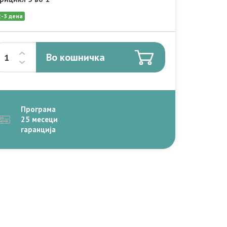
2-3 дена
Во кошничка
Програма
25 месеци
гаранција