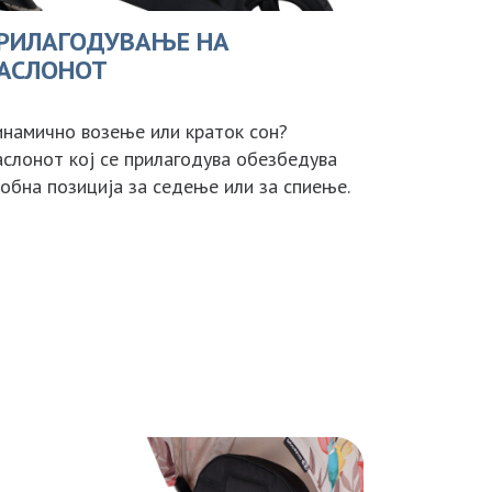
РИЛАГОДУВАЊЕ НА
АСЛОНОТ
намично возење или краток сон?
слонот кој се прилагодува обезбедува
обна позиција за седење или за спиење.