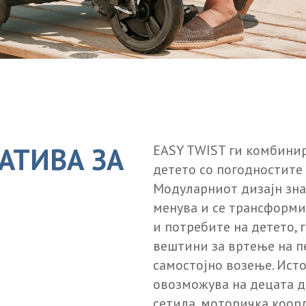
АТИВА ЗА
EASY TWIST ги комбинир
детето со погодностите 
Модуларниот дизајн зна
менува и се трансформи
и потребите на детето, 
вештини за вртење на п
самостојно возење. Ист
овозможува на децата д
сетила, моторичка коор