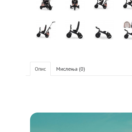
Опис
Мислења (0)