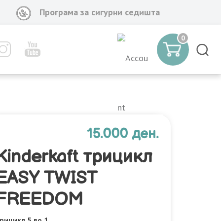
Програма за сигурни седишта
0
15.000 ден.
Kinderkaft трицикл
EASY TWIST
FREEDOM
рицикл 5 во 1