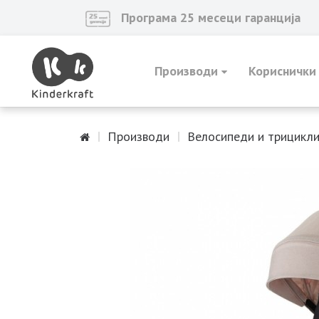
Програма 25 месеци гаранција
Производи
Кориснички
Производи
Велосипеди и трицикл