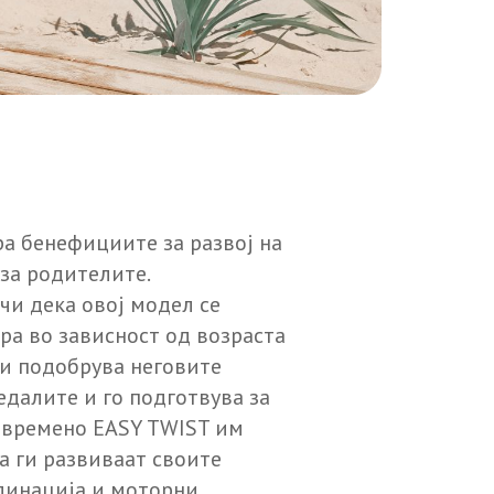
а бенефициите за развој на
за родителите.
чи дека овој модел се
ра во зависност од возраста
ги подобрува неговите
едалите и го подготвува за
овремено EASY TWIST им
а ги развиваат своите
динација и моторни