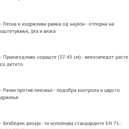
- Лесна и издржлива рамка од најлон - отпорна на
оштетување, 'рѓа и влага
- Прилагодливо седиште (37-45 см) - велосипедот расте
со детето
- Рачки против лизгање - подобра контрола и цврсто
држење
- Безбеден дизајн - ги исполнува стандардите EN 71-