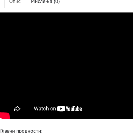
Опис
Мислења (0)
Главни предности: