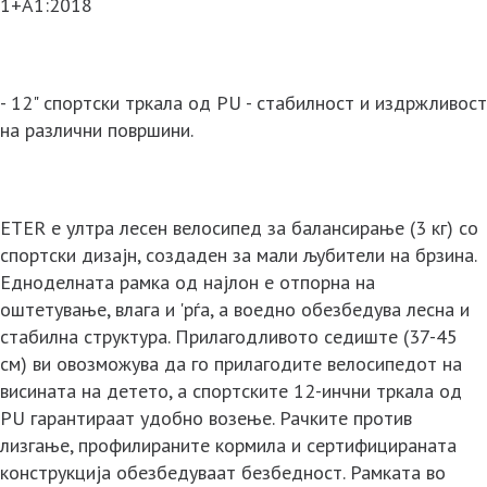
1+A1:2018
- 12" спортски тркала од PU - стабилност и издржливост
на различни површини.
ETER е ултра лесен велосипед за балансирање (3 кг) со
спортски дизајн, создаден за мали љубители на брзина.
Едноделната рамка од најлон е отпорна на
оштетување, влага и 'рѓа, а воедно обезбедува лесна и
стабилна структура. Прилагодливото седиште (37-45
см) ви овозможува да го прилагодите велосипедот на
висината на детето, а спортските 12-инчни тркала од
PU гарантираат удобно возење. Рачките против
лизгање, профилираните кормила и сертифицираната
конструкција обезбедуваат безбедност. Рамката во