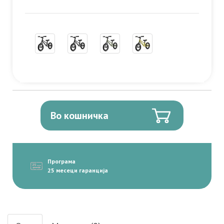
Во кошничка
Програма
25 месеци гаранција