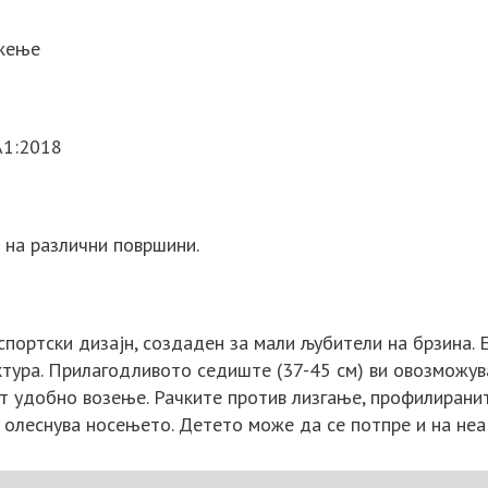
ржење
A1:2018
т на различни површини.
 спортски дизајн, создаден за мали љубители на брзина.
руктура. Прилагодливото седиште (37-45 см) ви овозможу
ат удобно возење. Рачките против лизгање, профилирани
 олеснува носењето. Детето може да се потпре и на неа