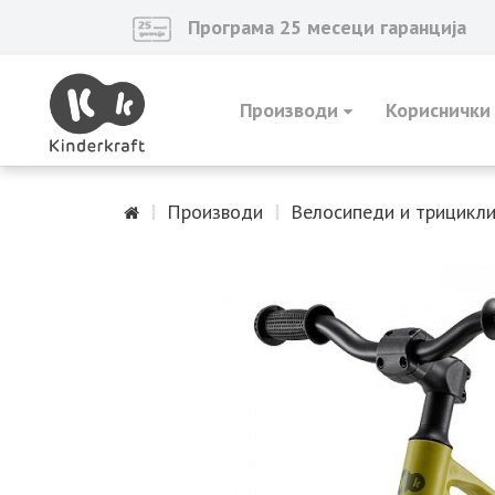
Програма 25 месеци гаранција
Производи
Кориснички
Производи
Велосипеди и трицикл