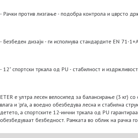
- Рачки против лизгање - подобра контрола и цврсто д
- Безбеден дизајн - ги исполнува стандардите EN 71-1+
- 12" спортски тркала од PU - стабилност и издржливос
ETER е ултра лесен велосипед за балансирање (3 кг) со
влага и 'рѓа, а воедно обезбедува лесна и стабилна ст
детето, а спортските 12-инчни тркала од PU гарантира
обезбедуваат безбедност. Рамката во облик на рачка го