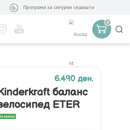
Програма за сигурни седишта
0
6.490 ден.
Kinderkraft баланс
велосипед ETER
На залиха