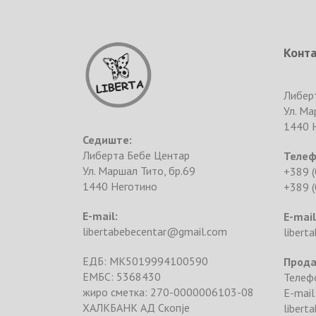
Конт
Либер
Ул. Ма
1440 
Седиште:
Либерта Бебе Центар
Телеф
Ул. Маршал Тито, бр.69
+389 (
1440 Неготино
+389 (
E-mail:
E-mail
libertabebecentar@gmail.com
libert
ЕДБ: MK5019994100590
Прода
ЕМБС: 5368430
Телефо
жиро сметка: 270-0000006103-08
E-mail
ХАЛКБАНК АД Скопје
libert