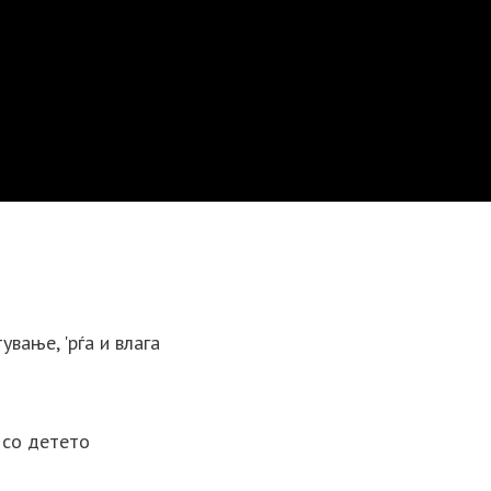
вање, 'рѓа и влага
 со детето