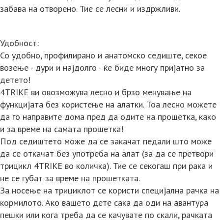
забава на отворено. Тие се лесни и издржливи.
Удобност:
Со удобно, профилирано и анатомско седиште, секое
возење - дури и најдолго - ќе биде многу пријатно за
детето!
4TRIKE ви овозможува лесно и брзо менување на
функцијата без користење на алатки. Тоа лесно можете
да го направите дома пред да одите на прошетка, како
и за време на самата прошетка!
Под седиштето може да се закачат педали што може
да се откачат без употреба на алат (за да се претвори
трицикл 4TRIKE во количка). Тие се секогаш при рака и
не се губат за време на прошетката.
За носење на трициклот се користи специјална рачка на
кормилото. Ако вашето дете сака да оди на авантура
пешки или кога треба да се качувате по скали, рачката