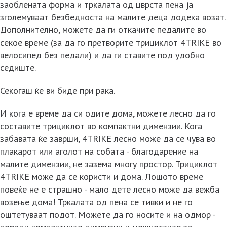
заоблената форма и тркалата од цврста пена ја
зголемуваат безбедноста на малите деца додека возат.
Дополнително, можете да ги откачите педалите во
секое време (за да го претворите трициклот 4TRIKE во
велосипед без педали) и да ги ставите под удобно
седиште.
Секогаш ќе ви биде при рака.
И кога е време да си одите дома, можете лесно да го
составите трициклот во компактни димензии. Кога
забавата ќе заврши, 4TRIKE лесно може да се чува во
плакарот или аголот на собата - благодарение на
малите димензии, не зазема многу простор. Трициклот
4TRIKE може да се користи и дома. Лошото време
повеќе не е страшно - мало дете лесно може да вежба
возење дома! Тркалата од пена се тивки и не го
оштетуваат подот. Можете да го носите и на одмор -