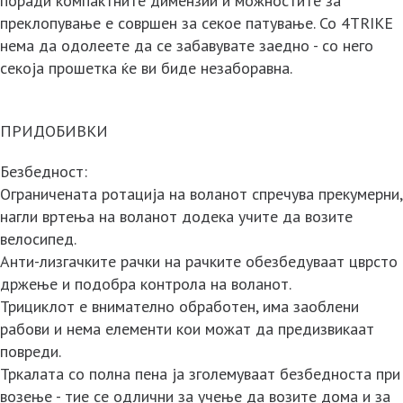
поради компактните димензии и можностите за
преклопување е совршен за секое патување. Со 4TRIKE
нема да одолеете да се забавувате заедно - со него
секоја прошетка ќе ви биде незаборавна.
ПРИДОБИВКИ
Безбедност:
Ограничената ротација на воланот спречува прекумерни,
нагли вртења на воланот додека учите да возите
велосипед.
Анти-лизгачките рачки на рачките обезбедуваат цврсто
држење и подобра контрола на воланот.
Трициклот е внимателно обработен, има заоблени
рабови и нема елементи кои можат да предизвикаат
повреди.
Тркалата со полна пена ја зголемуваат безбедноста при
возење - тие се одлични за учење да возите дома и за