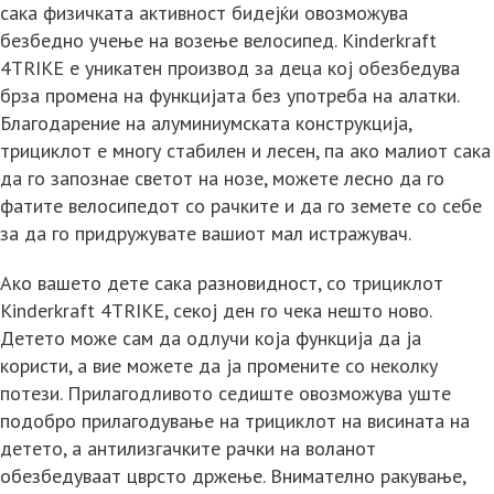
сака физичката активност бидејќи овозможува
безбедно учење на возење велосипед. Kinderkraft
4TRIKE е уникатен производ за деца кој обезбедува
брза промена на функцијата без употреба на алатки.
Благодарение на алуминиумската конструкција,
трициклот е многу стабилен и лесен, па ако малиот сака
да го запознае светот на нозе, можете лесно да го
фатите велосипедот со рачките и да го земете со себе
за да го придружувате вашиот мал истражувач.
Ако вашето дете сака разновидност, со трициклот
Kinderkraft 4TRIKE, секој ден го чека нешто ново.
Детето може сам да одлучи која функција да ја
користи, а вие можете да ја промените со неколку
потези. Прилагодливото седиште овозможува уште
подобро прилагодување на трициклот на висината на
детето, а антилизгачките рачки на воланот
обезбедуваат цврсто држење. Внимателно ракување,