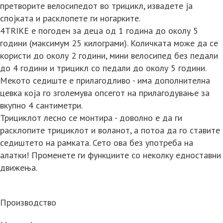
претворите велосипедот во трицикл, извадете ја
спојката и расклопете ги ногарките.
4TRIKE е погоден за деца од 1 година до околу 5
години (максимум 25 килограми). Количката може да се
користи до околу 2 години, мини велосипед без педали
до 4 години и трицикл со педали до околу 5 години.
Мекото седиште е прилагодливо - има дополнителна
цевка која го зголемува опсегот на прилагодување за
вкупно 4 сантиметри.
Трициклот лесно се монтира - доволно е да ги
расклопите трициклот и воланот, а потоа да го ставите
седиштето на рамката. Сето ова без употреба на
алатки! Променете ги функциите со неколку едноставни
движења.
Производство