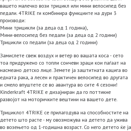
вашето малечко вози трицикл или мини велосипед без
педали. 4TRIKE ги комбинира функциите на дури 3
производи:
Мини трицикли (за деца од 1 година),
Мини-велосипед без педали (за деца од 2 години)
Трицикли со педали (за деца од 2 години)
Замислете свеж воздух и ветер во вашата коса - сето
тоа придружено со топли сончеви зраци кои паѓаат на
насмеано детско лице. Земете ја заштитната кацига во
едната рака, а лесен и практичен велосипед во другата
и смело впуштете се во авантура во сите 4 сезони!
Kinderkraft 4TRIKE е дизајниран да го поттикне
развојот на моторичките вештини на вашето дете.
Трициклот 4TRIKE се прилагодува на способностите на
детето што расте - му овозможува на детето да ужива
во возењето од 1-годишна возраст. Со него детето ќе ја