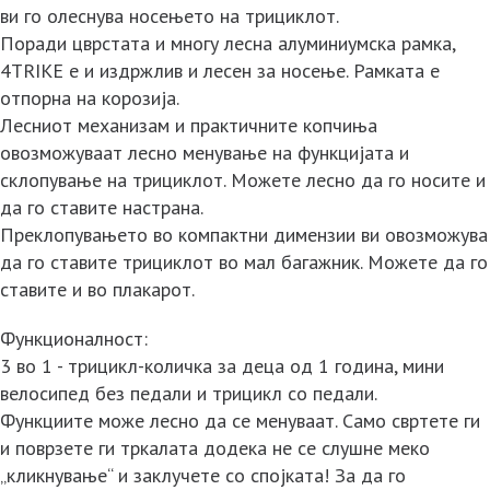
ви го олеснува носењето на трициклот.
Поради цврстата и многу лесна алуминиумска рамка,
4TRIKE е и издржлив и лесен за носење. Рамката е
отпорна на корозија.
Лесниот механизам и практичните копчиња
овозможуваат лесно менување на функцијата и
склопување на трициклот. Можете лесно да го носите и
да го ставите настрана.
Преклопувањето во компактни димензии ви овозможува
да го ставите трициклот во мал багажник. Можете да го
ставите и во плакарот.
Функционалност:
3 во 1 - трицикл-количка за деца од 1 година, мини
велосипед без педали и трицикл со педали.
Функциите може лесно да се менуваат. Само свртете ги
и поврзете ги тркалата додека не се слушне меко
„кликнување“ и заклучете со спојката! За да го